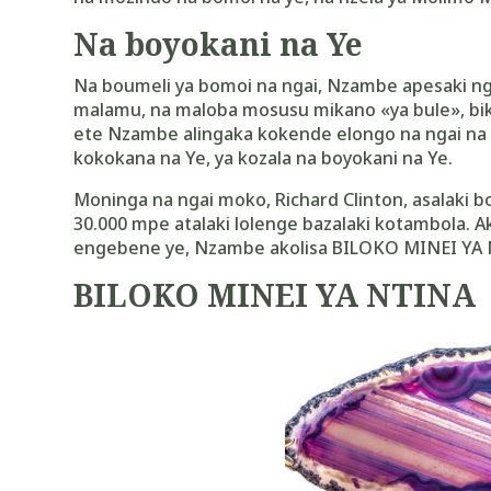
Na boyokani na Ye
Na boumeli ya bomoi na ngai, Nzambe apesaki n
malamu, na maloba mosusu mikano
«
ya bule
»
, b
ete Nzambe alingaka kokende elongo na ngai na
kokokana na Ye, ya kozala na boyokani na Ye.
Moninga na ngai moko, Richard Clinton, asalaki b
30.000 mpe atalaki lolenge bazalaki kotambola. A
engebene ye, Nzambe akolisa BILOKO MINEI YA 
BILOKO MINEI YA NTINA