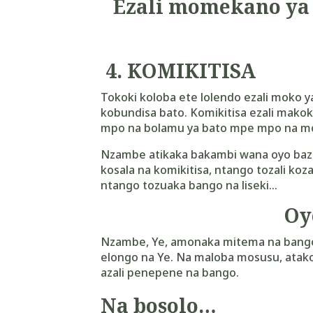
Ezali momekano ya 
4.
KOMIKITISA
Tokoki koloba ete lolendo ezali moko 
kobundisa bato. Komikitisa ezali makok
mpo na bolamu ya bato mpe mpo na mo
Nzambe atikaka bakambi wana oyo baza
kosala na komikitisa, ntango tozali ko
ntango tozuaka bango na liseki…
Oy
Nzambe, Ye, amonaka mitema na bango 
elongo na Ye. Na maloba mosusu, atak
azali penepene na bango.
Na bosolo…