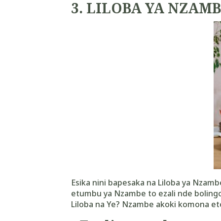
3.
LILOBA YA NZAM
Esika nini bapesaka na Liloba ya Nzam
etumbu ya Nzambe to ezali nde boling
Liloba na Ye? Nzambe akoki komona et