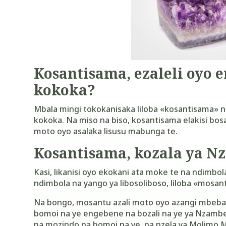
Kosantisama, ezaleli oyo e
kokoka?
Mbala mingi tokokanisaka liloba
«
kosantisama
»
n
kokoka. Na miso na biso, kosantisama elakisi bo
moto oyo asalaka lisusu mabunga te.
Kosantisama, kozala ya N
Kasi, likanisi oyo ekokani ata moke te na ndimbola
ndimbola na yango ya libosoliboso, liloba
«
mosan
Na bongo, mosantu azali moto oyo azangi mbeba t
bomoi na ye engebene na bozali na ye ya Nzambe
na mozindo na bomoi na ye, na nzela ya Molimo M