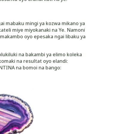
gai mabaku mingi ya kozwa mikano ya
ikateli miye miyokanaki na Ye. Namoni
 makambo oyo epesaka ngai libaku ya
olukiluki na bakambi ya elimo koleka
komaki na resultat oyo elandi:
NTINA na bomoi na bango: