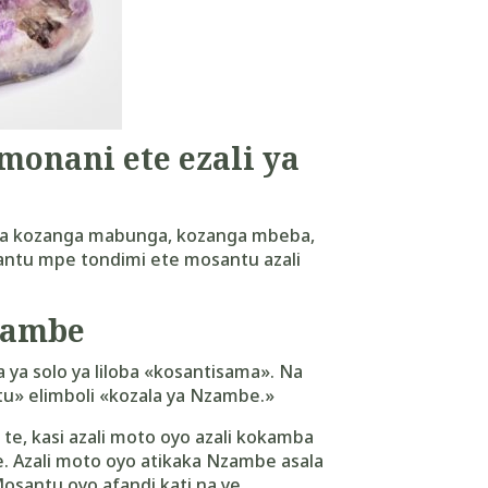
monani ete ezali ya
a kozanga mabunga, kozanga mbeba,
santu mpe tondimi ete mosantu azali
zambe
 ya solo ya liloba
«
kosantisama
»
. Na
tu
»
elimboli
«
kozala ya Nzambe.
»
e, kasi azali moto oyo azali kokamba
. Azali moto oyo atikaka Nzambe asala
osantu oyo afandi kati na ye.