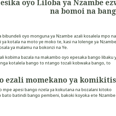
esika oyo Liloba ya Nzambe ez
na bomoi na bang
ya bibundeli oyo monguna ya Nzambe azali kosalela mpo n
i ya kotala na moto ye moko te, kasi na lolenge ya Nzamb
sala ya malamu na bokonzi na Ye.
li kobima bazala na makambo oyo epesaka bango libaku 
zanga kotalela bango to ntango tozali kobwaka bango, to
o ezali momekano ya komikitis
mpe apesi bango nzela ya kokutana na bozalani kitoko
o bato batindi bango pembeni, bakoki koyoka ete Nzambe