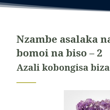
Nzambe asalaka n
bomoi na biso
– 2
Azali kobongisa biza