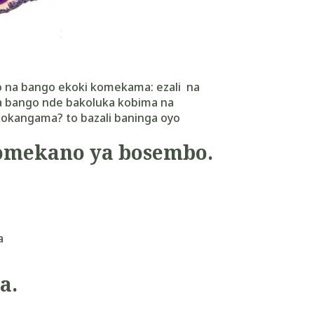
 na bango ekoki komekama: ezali na
 na bango nde bakoluka kobima na
kokangama? to bazali baninga oyo
omekano ya bosembo.
a
a.