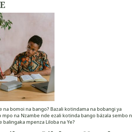
BE
be na bomoi na bango? Bazali kotindama na bobangi ya
o mpo na Nzambe nde ezali kotinda bango bázala sembo 
e balingaka
mpenza Liloba na Ye?