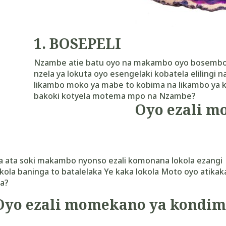
1. BOSEPELI
Nzambe atie batu oyo na makambo oyo bosembo
nzela ya lokuta oyo esengelaki kobatela elilingi
likambo moko ya mabe to kobima na likambo ya 
bakoki kotyela motema mpo na Nzambe?
Oyo ezali m
 ata soki makambo nyonso ezali komonana lokola ezangi
kola baninga to batalelaka Ye kaka lokola Moto oyo atikak
a?
Oyo ezali momekano ya kondim