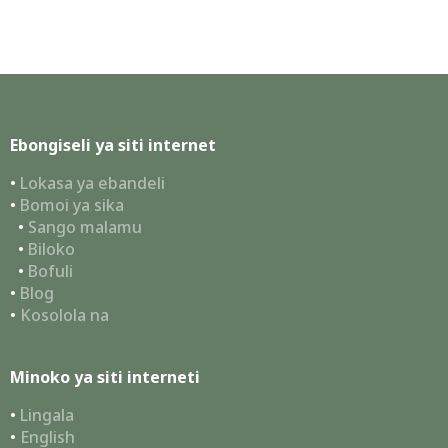
Ebongiseli ya siti internet
•
Lokasa ya ebandeli
•
Bomoi ya sika
•
Sango malamu
•
Biloko
•
Bofuli
•
Blog
•
Kosolola na
Minoko ya siti interneti
•
Lingala
•
English