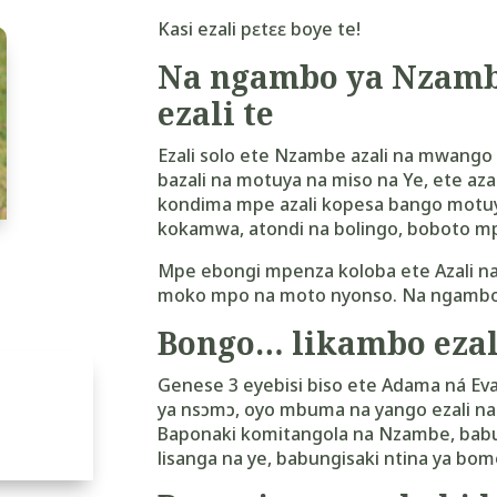
Kasi ezali pɛtɛɛ boye te!
Na ngambo ya Nzamb
ezali te
Ezali solo ete Nzambe azali na mwango 
bazali na motuya na miso na Ye, ete az
kondima mpe azali kopesa bango motuya
kokamwa, atondi na bolingo, boboto 
Mpe ebongi mpenza koloba ete Azali n
moko mpo na moto nyonso. Na ngambo 
Bongo… likambo ezal
Genese 3 eyebisi biso ete Adama ná Eva
ya nsɔmɔ, oyo mbuma na yango ezali nain
Baponaki komitangola na Nzambe, babun
lisanga na ye, babungisaki ntina ya bom