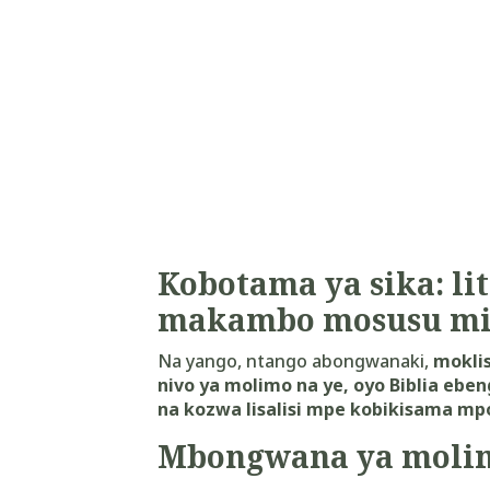
Kobotama ya sika: li
makambo mosusu mi
Na yango, ntango abongwanaki,
mokli
nivo ya molimo na ye, oyo Biblia ebe
na kozwa lisalisi mpe kobikisama mp
Mbongwana ya moli