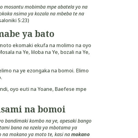
 yo mosantu mobimba mpe abatela yo na
koka nsima ya kozala na mbeba te na
aloniki 5:23)
abe ya bato
 moto ekomaki ekufa na molimo na oyo
ala na Ye, liloba na Ye, bozali na Ye,
elimo na ye ezongaka na bomoi. Elimo
.
ndi, oyo euti na Yoane, Baefese mpe
isami na bomoi
o bandimaki kombo na ye, apesaki bango
ami bana na nzela ya mbotama ya
 na mokano ya moto te, kasi na
mokano