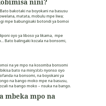
kobimisa nini?
Bato bakotaki na boyokani na basusu
kowelana, matata, mobulu mpe liwa;
gi mpe babungisaki botondi ya bomoi
iponi oyo ya liboso ya likama, mpe
 Bato balingaki kozala na bonsomi,
 bomoi na ye mpo na kosomba bonsomi
bikisa bato na minyɔlɔlɔ nyonso oyo
kofanda na bonsomi, na boyokani ya
longo na bango moko mpe na basusu,
bozali na bango moko – nsuka na bango.
la mbeka mpo na