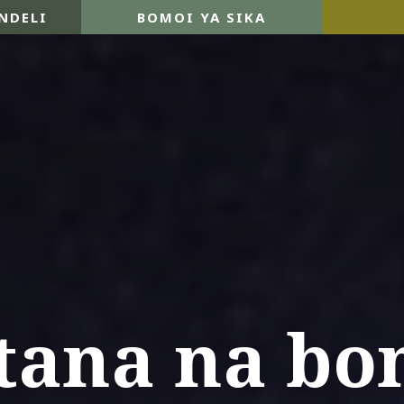
NDELI
BOMOI YA SIKA
tana na bo