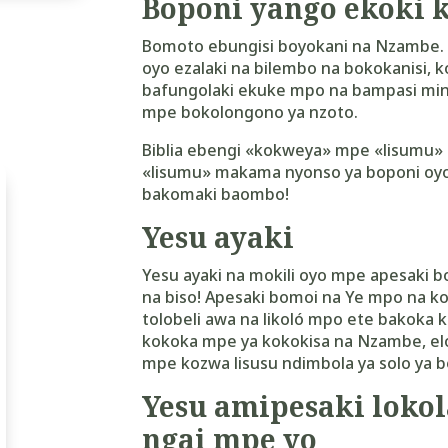
Boponi yango ekoki 
Bomoto ebungisi boyokani na Nzambe. 
oyo ezalaki na bilembo na bokokanisi, 
bafungolaki ekuke mpo na bampasi min
mpe bokolongono ya nzoto.
Biblia ebengi «kokweya» mpe «lisumu» l
«lisumu» makama nyonso ya boponi oyo…
bakomaki baombo!
Yesu ayaki
Yesu ayaki na mokili oyo mpe apesaki
na biso! Apesaki bomoi na Ye mpo na ko
tolobeli awa na likoló mpo ete bakoka 
kokoka mpe ya kokokisa na Nzambe, e
mpe kozwa lisusu ndimbola ya solo ya 
Yesu amipesaki loko
ngai mpe yo