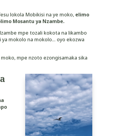
su lokola Mobikisi na ye moko,
elimo
limo Mosantu ya Nzambe.
zambe mpe tozali kokota na likambo
i ya mokolo na mokolo… oyo ekozwa
a moko, mpe nzoto ezongisamaka sika
na
na
po