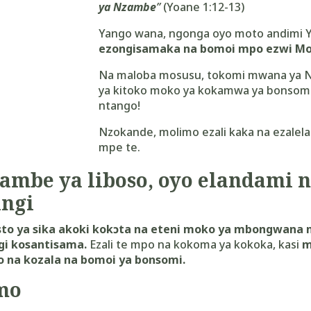
ya Nzambe
”
(Yoane 1:12-13)
Yango wana, ngonga oyo moto andimi Ye
ezongisamaka na bomoi mpo ezwi Mo
Na maloba mosusu, tokomi mwana ya N
ya kitoko moko ya kokamwa ya bonsom
ntango!
Nzokande, molimo ezali kaka na ezalel
mpe te.
tambe ya liboso, oyo elandami 
ngi
sto ya sika akoki kokɔta na eteni moko ya mbongwana 
ngi kosantisama.
Ezali te mpo na kokoma ya kokoka, kasi
m
o na kozala na bomoi ya bonsomi.
mo