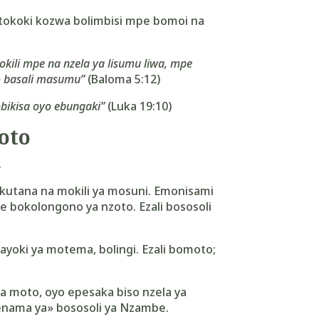
 tokoki kozwa bolimbisi mpe bomoi na
kili mpe na nzela ya lisumu liwa, mpe
o basali masumu”
(Baloma 5:12)
ikisa oyo ebungaki”
(Luka 19:10)
oto
.
kutana na mokili ya mosuni. Emonisami
e bokolongono ya nzoto. Ezali bososoli
ayoki ya motema, bolingi. Ezali bomoto;
a moto, oyo epesaka biso nzela ya
enama ya» bososoli ya Nzambe.