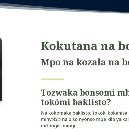
Kokutana na b
Mpo na kozala na 
Tozwaka bonsomi mb
tokómi baklisto?
Na kokomaka baklisto, tokoki kokanisa
minyɔlɔlɔ na biso nyonso mpe kilo ya kal
mitungisi mingi.