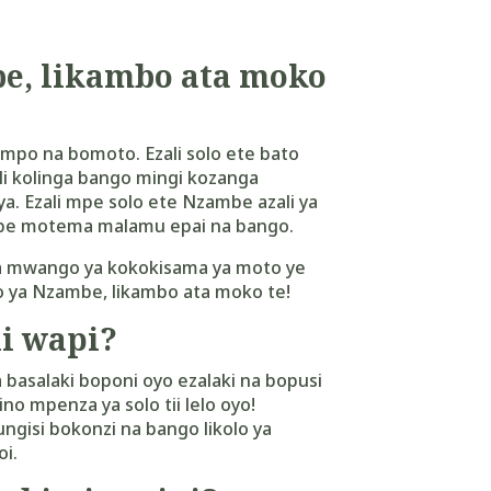
e, likambo ata moko
mpo na bomoto. Ezali solo ete bato
ali kolinga bango mingi kozanga
. Ezali mpe solo ete Nzambe azali ya
mpe motema malamu epai na bango.
a mwango ya kokokisama ya moto ye
ya Nzambe, likambo ata moko te!
i wapi?
 basalaki boponi oyo ezalaki na bopusi
o mpenza ya solo tii lelo oyo!
gisi bokonzi na bango likolo ya
oi.