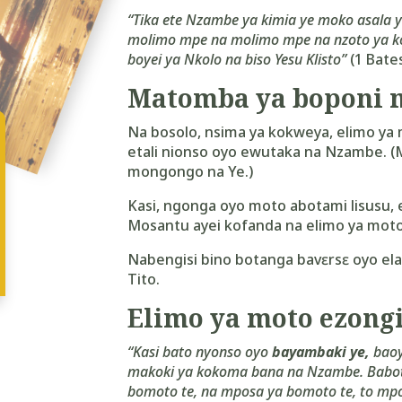
“T
ika ete Nzambe ya kimia ye moko asala
molimo mpe na molimo mpe na nzoto ya ko
boyei ya Nkolo na biso Yesu Klisto”
(1 Bates
Matomba ya boponi m
Na bosolo, nsima ya kokweya, elimo ya
etali nionso oyo ewutaka na Nzambe. (Mos
mongongo na Ye.)
Kasi, ngonga oyo moto abotami lisusu, 
Mosantu ayei kofanda na elimo ya moto
Nabengisi bino botanga bavɛrsɛ oyo ela
Tito.
Elimo ya moto ezong
“Kasi bato nyonso oyo
bayambaki ye,
baoy
makoki ya kokoma bana na Nzambe. Babot
bomoto te, na mposa ya bomoto te, to mpo