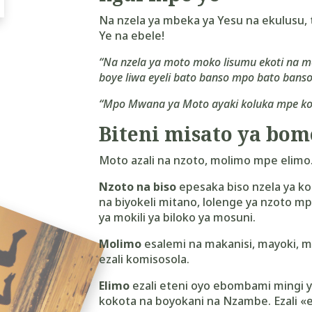
Na nzela ya mbeka ya Yesu na ekulusu,
Ye na ebele!
“Na nzela ya moto moko lisumu ekoti na mo
boye liwa eyeli bato banso mpo bato bans
“Mpo Mwana ya Moto ayaki koluka mpe kob
Biteni misato ya bom
Moto azali na nzoto, molimo mpe elimo
Nzoto na biso
epesaka biso nzela ya ko
na biyokeli mitano, lolenge ya nzoto mp
ya mokili ya biloko ya mosuni.
Molimo
esalemi na makanisi, mayoki, m
ezali komisosola.
Elimo
ezali eteni oyo ebombami mingi y
kokota na boyokani na Nzambe. Ezali «